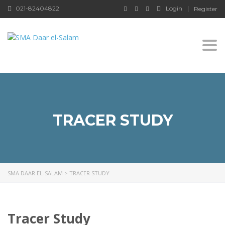
021-82404822
Login
Register
Togg
TRACER STUDY
SMA DAAR EL-SALAM
>
TRACER STUDY
Tracer Study