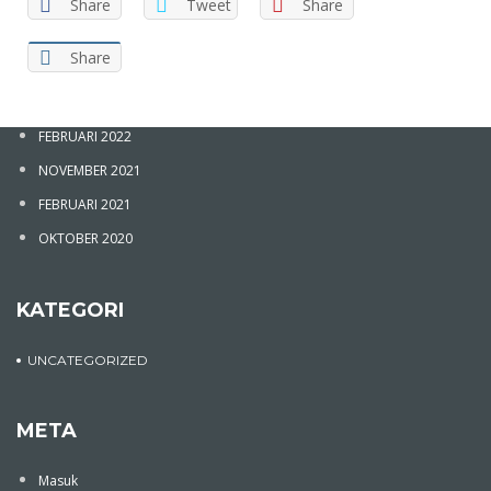
Share
Tweet
Share
Share
ARSIP
FEBRUARI 2022
Sign In
NOVEMBER 2021
FEBRUARI 2021
OKTOBER 2020
KATEGORI
UNCATEGORIZED
The password must have a minimum of 8 characters of numbers
META
and letters, contain at least 1 capital letter
Masuk