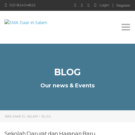
021-82404822
Login
Register
Togg
BLOG
Our news & Events
SMA DAAR EL-SALAM
>
BLOG
Sekolah Darurat dan Harapan Baru