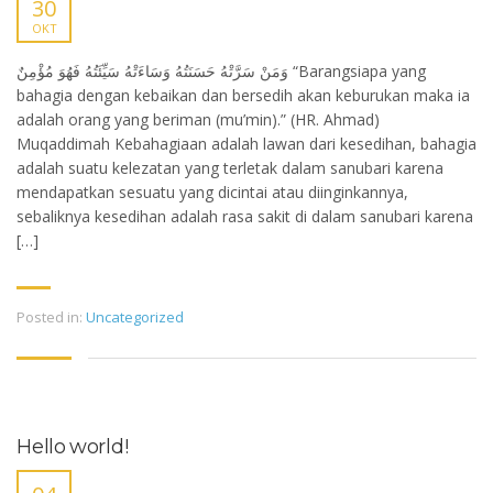
30
OKT
وَمَنْ سَرَّتْهُ حَسَنَتُهُ وَسَاءَتْهُ سَيِّئَتُهُ فَهُوَ مُؤْمِنٌ “Barangsiapa yang
bahagia dengan kebaikan dan bersedih akan keburukan maka ia
adalah orang yang beriman (mu’min).” (HR. Ahmad)
Muqaddimah Kebahagiaan adalah lawan dari kesedihan, bahagia
adalah suatu kelezatan yang terletak dalam sanubari karena
mendapatkan sesuatu yang dicintai atau diinginkannya,
sebaliknya kesedihan adalah rasa sakit di dalam sanubari karena
[…]
Posted in:
Uncategorized
Hello world!